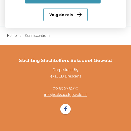
Lees verder
Volg de reis
Home
Kenniscentrum
Stichting Slachtoffers Seksueel Geweld
Dorpsstraat 89
4511 ED Breskens
06 53 19 51 96
info@seksueelgeweld.nl
Volg ons op Facebook Stichting Slac