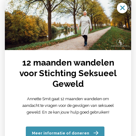
Lees verder
Politie en justitie
Lees verder
Lees verder
Soorten therapie
12 maanden wandelen
Lees verder
voor Stichting Seksueel
Geweld
Lees verder
Eetstoornissen
Annette Smit gaat 12 maanden wandelen om
aandacht te vragen voor de gevolgen van seksueel
Lees verder
geweld. En ze kan jouw hulp goed gebruiken!
Lees verder
Automutilatie
Meer informatie of doneren