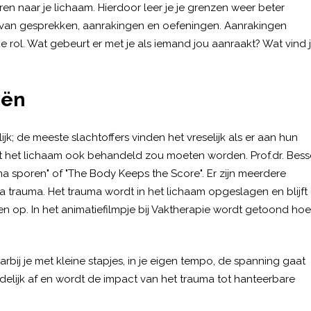
eren naar je lichaam. Hierdoor leer je je grenzen weer beter
l van gesprekken, aanrakingen en oefeningen. Aanrakingen
 rol. Wat gebeurt er met je als iemand jou aanraakt? Wat vind 
eën
k; de meeste slachtoffers vinden het vreselijk als er aan hun
at het lichaam ook behandeld zou moeten worden. Prof.dr. Bess
ma sporen" of "The Body Keeps the Score". Er zijn meerdere
 trauma. Het trauma wordt in het lichaam opgeslagen en blijft
nnen op. In het animatiefilmpje bij Vaktherapie wordt getoond hoe
ij je met kleine stapjes, in je eigen tempo, de spanning gaat
elijk af en wordt de impact van het trauma tot hanteerbare