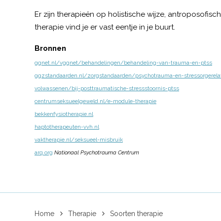
Er zijn therapieën op holistische wijze, antroposofisc
therapie vind je er vast eentje in je buurt.
Bronnen
ggnet.nl/vggnet/behandelingen/behandeling-van-trauma-en-ptss
ggzstandaarden.nl/zorgstandaarden/psychotrauma-en-stressorgerela
volwassenen/bij-posttraumatische-stressstoornis-ptss
centrumseksueelgeweld.nl/e-module-therapie
bekkenfysiotherapie.nl
haptotherapeuten-vvh.nl
vaktherapie.nl/seksueel-misbruik
arq.org
Nationaal Psychotrauma Centrum
Home
Therapie
Soorten therapie