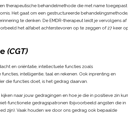
 een therapeutische behandelmethode die met name toegepast
oornis. Het gaat om een gestructureerde behandelingsmethode
innering te denken. De EMDR-therapeut leidt je vervolgens af
orbeeld het alfabet achterstevoren op te zeggen of 27 keer o
ie
(CGT)
acht en oriëntatie, intellectuele functies zoals
ncties, intelligentie, taal en rekenen. Ook inprenting en
r die functies doet, is het gedrag daarvan.
ijken naar jouw gedragingen en hoe je die in positieve zin kun
niet-functionele gedragspatronen (bijvoorbeeld angsten die in
goed zijn). Vaak houden we door ons gedrag ook bepaalde