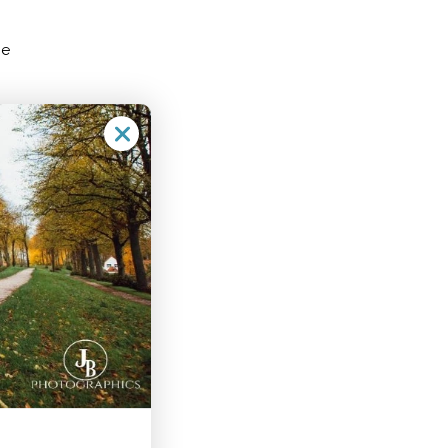
ie
ve