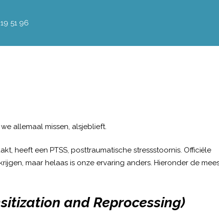
 19 51 96
we allemaal missen, alsjeblieft.
t, heeft een PTSS, posttraumatische stressstoornis. Officiële
krijgen, maar helaas is onze ervaring anders. Hieronder de mees
itization and Reprocessing)