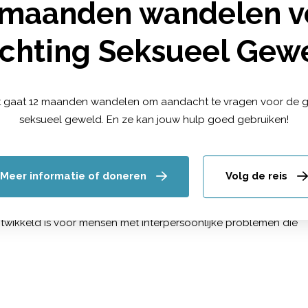
ten krijgen in je bekkengebied. Je kunt bijvoorbeeld moeite
 maanden wandelen v
dat je pijn ervaart, zoals rugpijn, buikpijn en pijn in de
deel van je lijf te ontspannen. Kijk op:
ichting Seksueel Gew
t gaat 12 maanden wandelen om aandacht te vragen voor de 
amische psychotherapie. De methode werd ontwikkeld door Hab
seksueel geweld. En ze kan jouw hulp goed gebruiken!
aditionele behandelingen blokkeren, aan te pakken. De methode
resistent gedrag.
Meer informatie of doneren
Volg de reis
chotherapy (TFP)
wikkeld is voor mensen met interpersoonlijke problemen die