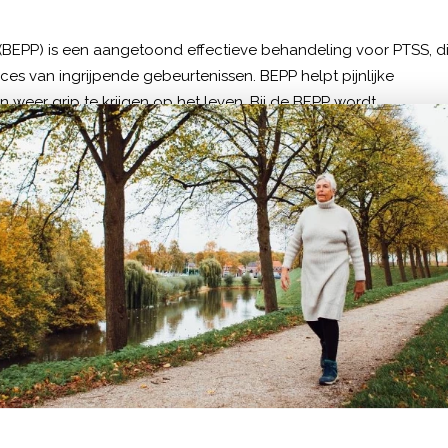
BEPP) is een aangetoond effectieve behandeling voor PTSS, d
oces van ingrijpende gebeurtenissen. BEPP helpt pijnlijke
 weer grip te krijgen op het leven. Bij de BEPP wordt
.
PTSS-klachten te verminderen. In korte tijd (bijvoorbeeld een
matherapieën ingezet. Vaak is het een combinatie van cognitie
amen met je behandelaars ga je de confrontatie aan met je
f, je denken verandert, de herbelevingen verminderen en het
rug te denken.