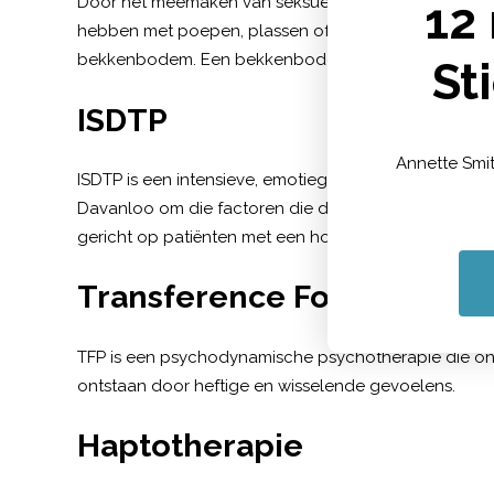
Door het meemaken van seksueel geweld kun je klach
12
hebben met poepen, plassen of vrijen. Ook kan het zijn 
bekkenbodem. Een bekkenbodemtherapeut helpt je dit 
St
ISDTP
Annette Smi
ISDTP is een intensieve, emotiegerichte psychodyn
Davanloo om die factoren die de effectiviteit van tr
gericht op patiënten met een hoge mate van therapie
Transference Focused Psy
TFP is een psychodynamische psychotherapie die ont
ontstaan door heftige en wisselende gevoelens.
Haptotherapie