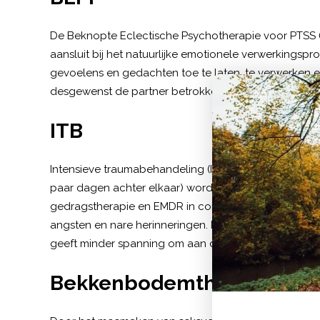
De Beknopte Eclectische Psychotherapie voor PTSS (
aansluit bij het natuurlijke emotionele verwerkingspr
gevoelens en gedachten toe te laten, te verwerken en
desgewenst de partner betrokken bij de behandeling
ITB
Intensieve traumabehandeling (ITB) is bedoeld om je 
paar dagen achter elkaar) worden verschillende trau
gedragstherapie en EMDR in combinatie met sport. S
angsten en nare herinneringen. De angst neemt dan a
geeft minder spanning om aan de gebeurtenissen te
Bekkenbodemtherapie