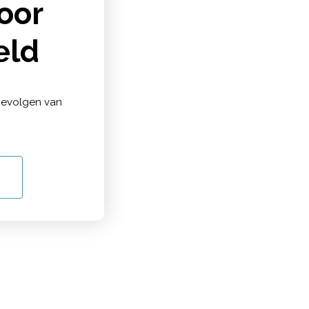
oor
eld
gevolgen van
ib
 is